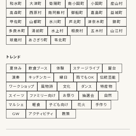
和水町
大津町
菊陽町
南小国町
小国町
産山村
高森町
西原村
南阿蘇村
御船町
嘉島町
益城町
甲佐町
山都町
氷川町
芦北町
津奈木町
錦町
多良木町
湯前町
水上村
相良村
五木村
山江村
球磨村
あさぎり町
苓北町
トレンド
夏休み
飲食ブース
体験
ステージライブ
屋台
演奏
キッチンカー
縁日
雨でもOK
伝統芸能
ワークショップ
風物詩
文化
ダンス
特産物
スイーツ
ファミリー向け
お祭り
抽選会
自然
マルシェ
軽食
子ども向け
花火
手作り
GW
アクティビティ
散策