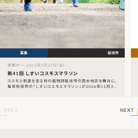
菊池市
募集中 ～ 2026年9月25日(金)
第41回 しすいコスモスマラソン
コスモス街道を走る秋の風物詩菊池市の泗水地区を舞台に、
毎年秋恒例の「しすいコスモスマラソン」が2026年11月3日
（火・祝）に開催されます。コスモスが咲き誇
PREV
NEXT