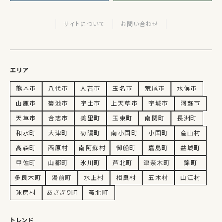
サイトについて
お問い合わせ
エリア
熊本市
八代市
人吉市
玉名市
荒尾市
水俣市
山鹿市
菊池市
宇土市
上天草市
宇城市
阿蘇市
天草市
合志市
美里町
玉東町
南関町
長洲町
和水町
大津町
菊陽町
南小国町
小国町
産山村
高森町
西原村
南阿蘇村
御船町
嘉島町
益城町
甲佐町
山都町
氷川町
芦北町
津奈木町
錦町
多良木町
湯前町
水上村
相良村
五木村
山江村
球磨村
あさぎり町
苓北町
トレンド