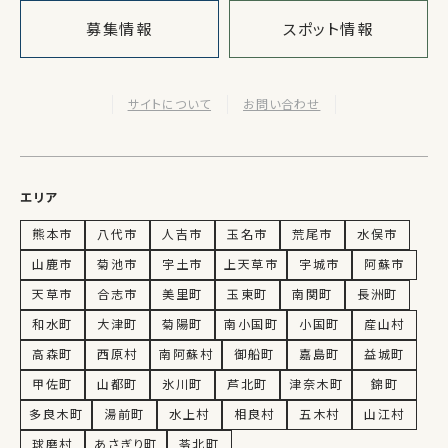
募集情報
スポット情報
サイトについて
お問い合わせ
エリア
熊本市
八代市
人吉市
玉名市
荒尾市
水俣市
山鹿市
菊池市
宇土市
上天草市
宇城市
阿蘇市
天草市
合志市
美里町
玉東町
南関町
長洲町
和水町
大津町
菊陽町
南小国町
小国町
産山村
高森町
西原村
南阿蘇村
御船町
嘉島町
益城町
甲佐町
山都町
氷川町
芦北町
津奈木町
錦町
多良木町
湯前町
水上村
相良村
五木村
山江村
球磨村
あさぎり町
苓北町