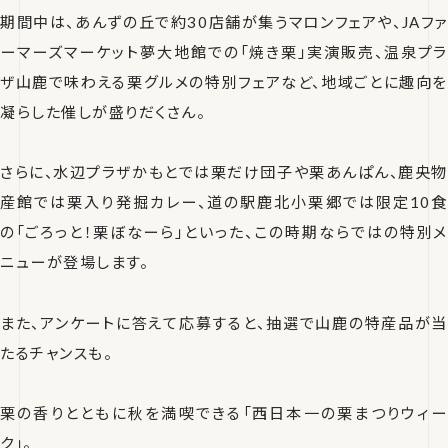
期間中は、あんずの丘で約30店舗が集うマロンフェアや、JAファ
ーマーズマーケット夢大地館での「焼き栗」実演販売、温泉プラ
ザ山鹿で味わえる栗グルメの特別フェアなど、地域ごとに趣向を
凝らした催しが盛りだくさん。
さらに、水辺プラザかもとでは栗だけ団子や栗あんぱん、鹿央物
産館では栗入り発掘カレー、道の駅鹿北小栗郷では限定10食
の「ごろっと！栗ぼなーら」といった、この時期ならではの特別メ
ニューが登場します。
また、アンケートに答えて応募すると、抽選で山鹿の特産品が当
たるチャンスも。
栗の香りとともに秋を満喫できる「西日本一の栗まつりウィー
ク」。