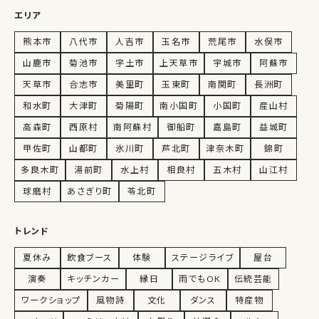
エリア
熊本市
八代市
人吉市
玉名市
荒尾市
水俣市
山鹿市
菊池市
宇土市
上天草市
宇城市
阿蘇市
天草市
合志市
美里町
玉東町
南関町
長洲町
和水町
大津町
菊陽町
南小国町
小国町
産山村
高森町
西原村
南阿蘇村
御船町
嘉島町
益城町
甲佐町
山都町
氷川町
芦北町
津奈木町
錦町
多良木町
湯前町
水上村
相良村
五木村
山江村
球磨村
あさぎり町
苓北町
トレンド
夏休み
飲食ブース
体験
ステージライブ
屋台
演奏
キッチンカー
縁日
雨でもOK
伝統芸能
ワークショップ
風物詩
文化
ダンス
特産物