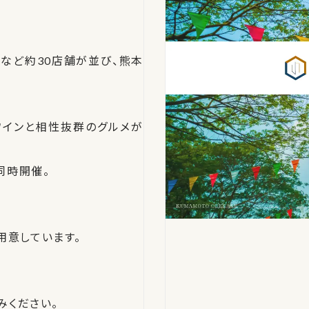
など約30店舗が並び、熊本
、ワインと相性抜群のグルメが
も同時開催。
用意しています。
。
みください。