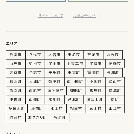
サイトについて
お問い合わせ
エリア
熊本市
八代市
人吉市
玉名市
荒尾市
水俣市
山鹿市
菊池市
宇土市
上天草市
宇城市
阿蘇市
天草市
合志市
美里町
玉東町
南関町
長洲町
和水町
大津町
菊陽町
南小国町
小国町
産山村
高森町
西原村
南阿蘇村
御船町
嘉島町
益城町
甲佐町
山都町
氷川町
芦北町
津奈木町
錦町
多良木町
湯前町
水上村
相良村
五木村
山江村
球磨村
あさぎり町
苓北町