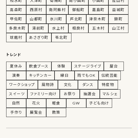
和水町
大津町
菊陽町
南小国町
小国町
産山村
高森町
西原村
南阿蘇村
御船町
嘉島町
益城町
甲佐町
山都町
氷川町
芦北町
津奈木町
錦町
多良木町
湯前町
水上村
相良村
五木村
山江村
球磨村
あさぎり町
苓北町
トレンド
夏休み
飲食ブース
体験
ステージライブ
屋台
演奏
キッチンカー
縁日
雨でもOK
伝統芸能
ワークショップ
風物詩
文化
ダンス
特産物
スイーツ
ファミリー向け
お祭り
抽選会
マルシェ
自然
花火
軽食
GW
子ども向け
手作り
展覧会
散策