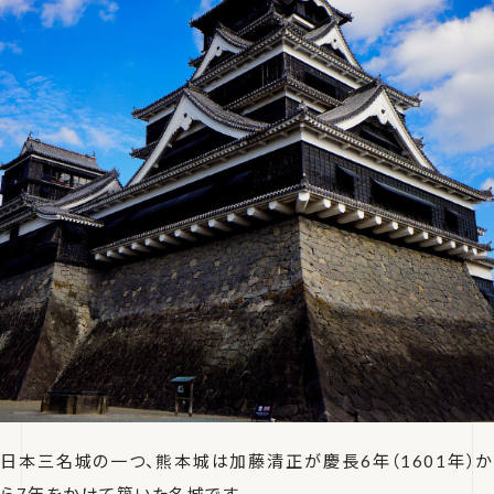
日本三名城の一つ、熊本城は加藤清正が慶長6年（1601年）か
ら7年をかけて築いた名城です。