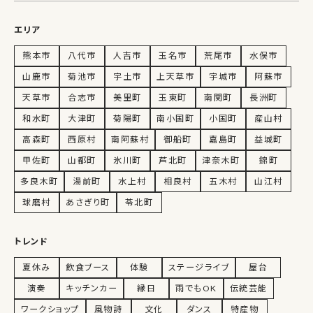
エリア
熊本市
八代市
人吉市
玉名市
荒尾市
水俣市
山鹿市
菊池市
宇土市
上天草市
宇城市
阿蘇市
天草市
合志市
美里町
玉東町
南関町
長洲町
和水町
大津町
菊陽町
南小国町
小国町
産山村
高森町
西原村
南阿蘇村
御船町
嘉島町
益城町
甲佐町
山都町
氷川町
芦北町
津奈木町
錦町
多良木町
湯前町
水上村
相良村
五木村
山江村
球磨村
あさぎり町
苓北町
トレンド
夏休み
飲食ブース
体験
ステージライブ
屋台
演奏
キッチンカー
縁日
雨でもOK
伝統芸能
ワークショップ
風物詩
文化
ダンス
特産物