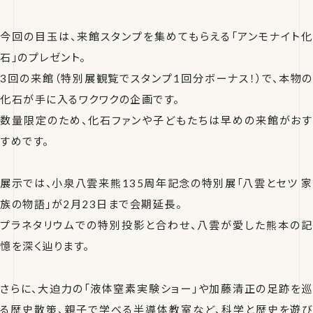
今回の目玉は、来館スタンプを集めてもらえる「アンモナイト化
石」のプレゼント。
3回の来館（特別展観覧でスタンプ1回分ボーナス！）で、本物の
化石が手に入るワクワクの企画です。
数量限定のため、化石ファンや子どもたちは早めの来館がおす
すめです。
展示では、小泉八雲来熊135周年記念の特別展「八雲とセツ 家
族の物語」が2月23日まで会期延長。
プラネタリウムでの特別投影と合わせ、八雲が愛した熊本の記
憶を深く辿ります。
さらに、大迫力の「液体窒素実験ショー」や加藤清正の足跡を巡
る歴史散策、親子で学べる半導体教室など、科学と歴史を遊び