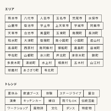
エリア
熊本市
八代市
人吉市
玉名市
荒尾市
水俣市
山鹿市
菊池市
宇土市
上天草市
宇城市
阿蘇市
天草市
合志市
美里町
玉東町
南関町
長洲町
和水町
大津町
菊陽町
南小国町
小国町
産山村
高森町
西原村
南阿蘇村
御船町
嘉島町
益城町
甲佐町
山都町
氷川町
芦北町
津奈木町
錦町
多良木町
湯前町
水上村
相良村
五木村
山江村
球磨村
あさぎり町
苓北町
トレンド
夏休み
飲食ブース
体験
ステージライブ
屋台
演奏
キッチンカー
縁日
雨でもOK
伝統芸能
ワークショップ
風物詩
文化
ダンス
特産物