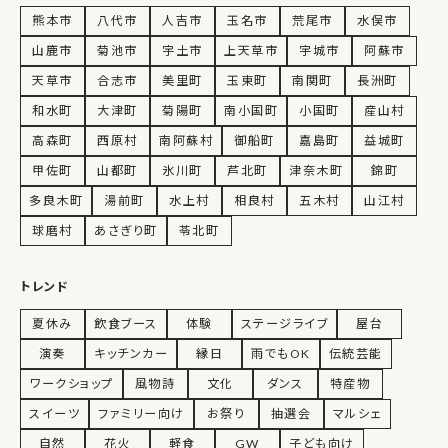
熊本市
八代市
人吉市
玉名市
荒尾市
水俣市
山鹿市
菊池市
宇土市
上天草市
宇城市
阿蘇市
天草市
合志市
美里町
玉東町
南関町
長洲町
和水町
大津町
菊陽町
南小国町
小国町
産山村
高森町
西原村
南阿蘇村
御船町
嘉島町
益城町
甲佐町
山都町
氷川町
芦北町
津奈木町
錦町
多良木町
湯前町
水上村
相良村
五木村
山江村
球磨村
あさぎり町
苓北町
トレンド
夏休み
飲食ブース
体験
ステージライブ
屋台
演奏
キッチンカー
縁日
雨でもOK
伝統芸能
ワークショップ
風物詩
文化
ダンス
特産物
スイーツ
ファミリー向け
お祭り
抽選会
マルシェ
自然
花火
軽食
GW
子ども向け