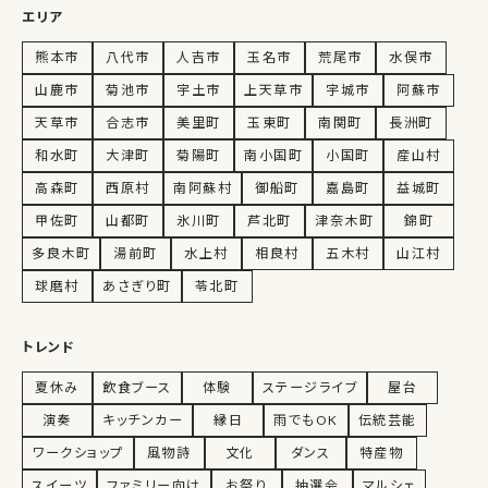
エリア
熊本市
八代市
人吉市
玉名市
荒尾市
水俣市
山鹿市
菊池市
宇土市
上天草市
宇城市
阿蘇市
天草市
合志市
美里町
玉東町
南関町
長洲町
和水町
大津町
菊陽町
南小国町
小国町
産山村
高森町
西原村
南阿蘇村
御船町
嘉島町
益城町
甲佐町
山都町
氷川町
芦北町
津奈木町
錦町
多良木町
湯前町
水上村
相良村
五木村
山江村
球磨村
あさぎり町
苓北町
トレンド
夏休み
飲食ブース
体験
ステージライブ
屋台
演奏
キッチンカー
縁日
雨でもOK
伝統芸能
ワークショップ
風物詩
文化
ダンス
特産物
スイーツ
ファミリー向け
お祭り
抽選会
マルシェ