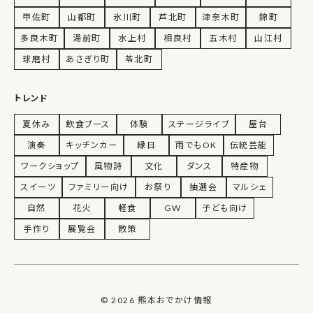
甲佐町
山都町
氷川町
芦北町
津奈木町
錦町
多良木町
湯前町
水上村
相良村
五木村
山江村
球磨村
あさぎり町
苓北町
トレンド
夏休み
飲食ブース
体験
ステージライブ
屋台
演奏
キッチンカー
縁日
雨でもOK
伝統芸能
ワークショップ
風物詩
文化
ダンス
特産物
スイーツ
ファミリー向け
お祭り
抽選会
マルシェ
自然
花火
軽食
GW
子ども向け
手作り
展覧会
散策
© 2026 熊本おでかけ情報