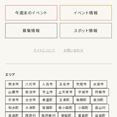
今週末のイベント
イベント情報
募集情報
スポット情報
サイトについて
お問い合わせ
エリア
熊本市
八代市
人吉市
玉名市
荒尾市
水俣市
山鹿市
菊池市
宇土市
上天草市
宇城市
阿蘇市
天草市
合志市
美里町
玉東町
南関町
長洲町
和水町
大津町
菊陽町
南小国町
小国町
産山村
高森町
西原村
南阿蘇村
御船町
嘉島町
益城町