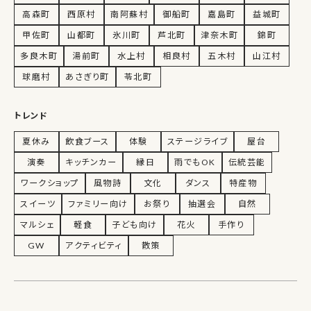
高森町
西原村
南阿蘇村
御船町
嘉島町
益城町
甲佐町
山都町
氷川町
芦北町
津奈木町
錦町
多良木町
湯前町
水上村
相良村
五木村
山江村
球磨村
あさぎり町
苓北町
トレンド
夏休み
飲食ブース
体験
ステージライブ
屋台
演奏
キッチンカー
縁日
雨でもOK
伝統芸能
ワークショップ
風物詩
文化
ダンス
特産物
スイーツ
ファミリー向け
お祭り
抽選会
自然
マルシェ
軽食
子ども向け
花火
手作り
GW
アクティビティ
散策