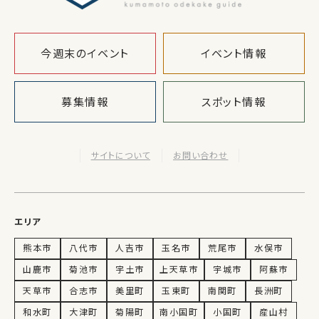
今週末のイベント
イベント情報
募集情報
スポット情報
サイトについて
お問い合わせ
エリア
熊本市
八代市
人吉市
玉名市
荒尾市
水俣市
山鹿市
菊池市
宇土市
上天草市
宇城市
阿蘇市
天草市
合志市
美里町
玉東町
南関町
長洲町
和水町
大津町
菊陽町
南小国町
小国町
産山村