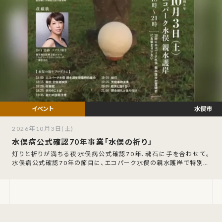
水俣市
2026年10月3日(土)
水俣病公式確認70年事業「水俣の祈り」
灯りと祈りが満ちる夜――水俣病公式確認70年、魂石に手を合わせて。
水俣病公式確認70年の節目に、エコパーク水俣の親水護岸で特別な
祈りの夜が催されます。令和8