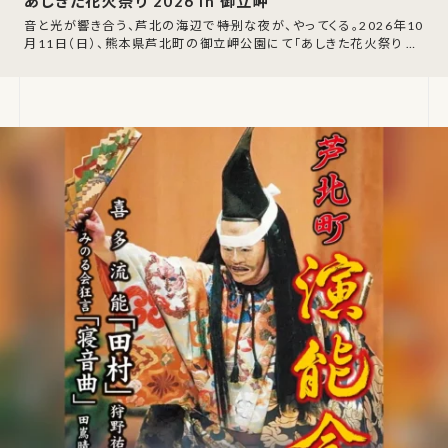
あしきた花火祭り 2026 in 御立岬
音と光が響き合う、芦北の海辺で――特別な夜が、やってくる。2026年10
月11日（日）、熊本県芦北町の御立岬公園にて「あしきた花火祭り 20
26 in 御立岬