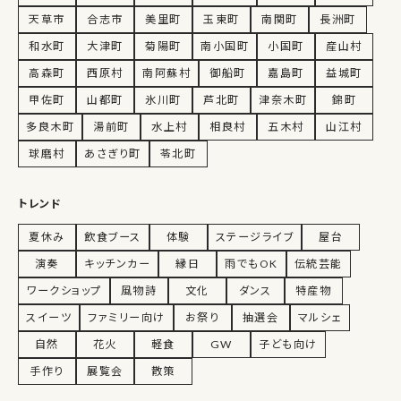
天草市
合志市
美里町
玉東町
南関町
長洲町
和水町
大津町
菊陽町
南小国町
小国町
産山村
高森町
西原村
南阿蘇村
御船町
嘉島町
益城町
甲佐町
山都町
氷川町
芦北町
津奈木町
錦町
多良木町
湯前町
水上村
相良村
五木村
山江村
球磨村
あさぎり町
苓北町
トレンド
夏休み
飲食ブース
体験
ステージライブ
屋台
演奏
キッチンカー
縁日
雨でもOK
伝統芸能
ワークショップ
風物詩
文化
ダンス
特産物
スイーツ
ファミリー向け
お祭り
抽選会
マルシェ
自然
花火
軽食
GW
子ども向け
手作り
展覧会
散策