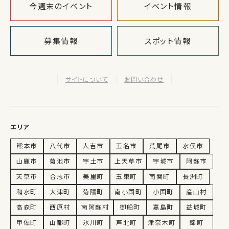
今週末のイベント
イベント情報
募集情報
スポット情報
サイトについて
お問い合わせ
エリア
熊本市
八代市
人吉市
玉名市
荒尾市
水俣市
山鹿市
菊池市
宇土市
上天草市
宇城市
阿蘇市
天草市
合志市
美里町
玉東町
南関町
長洲町
和水町
大津町
菊陽町
南小国町
小国町
産山村
高森町
西原村
南阿蘇村
御船町
嘉島町
益城町
甲佐町
山都町
氷川町
芦北町
津奈木町
錦町