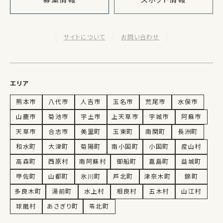
サイトについて
お問い合わせ
エリア
熊本市
八代市
人吉市
玉名市
荒尾市
水俣市
山鹿市
菊池市
宇土市
上天草市
宇城市
阿蘇市
天草市
合志市
美里町
玉東町
南関町
長洲町
和水町
大津町
菊陽町
南小国町
小国町
産山村
高森町
西原村
南阿蘇村
御船町
嘉島町
益城町
甲佐町
山都町
氷川町
芦北町
津奈木町
錦町
多良木町
湯前町
水上村
相良村
五木村
山江村
球磨村
あさぎり町
苓北町