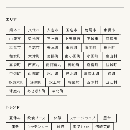
エリア
熊本市
八代市
人吉市
玉名市
荒尾市
水俣市
山鹿市
菊池市
宇土市
上天草市
宇城市
阿蘇市
天草市
合志市
美里町
玉東町
南関町
長洲町
和水町
大津町
菊陽町
南小国町
小国町
産山村
高森町
西原村
南阿蘇村
御船町
嘉島町
益城町
甲佐町
山都町
氷川町
芦北町
津奈木町
錦町
多良木町
湯前町
水上村
相良村
五木村
山江村
球磨村
あさぎり町
苓北町
トレンド
夏休み
飲食ブース
体験
ステージライブ
屋台
演奏
キッチンカー
縁日
雨でもOK
伝統芸能